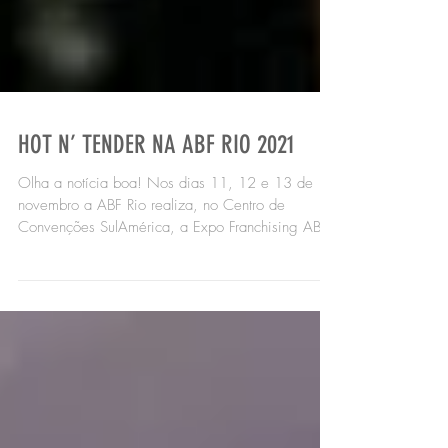
HOT N’ TENDER NA ABF RIO 2021
Olha a notícia boa! Nos dias 11, 12 e 13 de
novembro a ABF Rio realiza, no Centro de
Convenções SulAmérica, a Expo Franchising ABF
Rio. A...